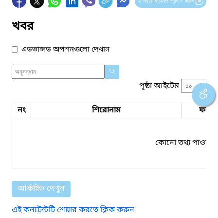
আপনার মতামত প্রদান করুন
খবর
এডভান্সড অপশনগুলো দেখান
পৃষ্ঠা আইটেম
নং
শিরোনাম
ফাইল
কোনো তথ্য পাওয়া য
আর্কাইভ দেখুন
এই কনটেন্টটি শেয়ার করতে ক্লিক করুন